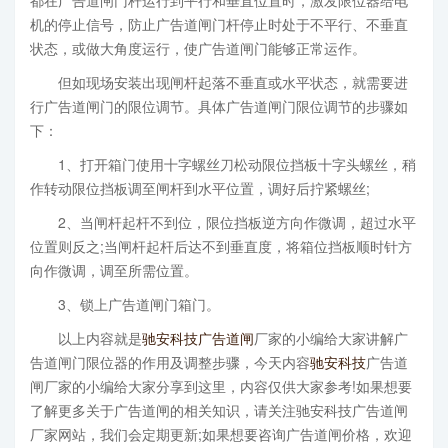
都在广告道闸门杆运行到平行和垂直位置时，激发限位器给电
机的停止信号，防止广告道闸门杆停止时处于不平行、不垂直
状态，或做大角度运行，使广告道闸门能够正常运作。
但如现场安装出现闸杆起落不垂直或水平状态，就需要进
行广告道闸门的限位调节。具体广告道闸门限位调节的步骤如
下：
1、打开箱门使用十字螺丝刀松动限位挡板十字头螺丝，稍
作转动限位挡板调至闸杆到水平位置，调好后拧紧螺丝;
2、当闸杆起杆不到位，限位挡板逆方向作微调，超过水平
位置则反之;当闸杆起杆后达不到垂直度，将箱位挡板顺时针方
向作微调，调至所需位置。
3、锁上广告道闸门箱门。
以上内容就是
驰安科技
广告道闸
厂家的小编给大家讲解广
告道闸门限位器的作用及调整步骤，今天内容
驰安科技
广告道
闸厂家的小编给大家分享到这里，内容仅供大家参考!如果想要
了解更多关于广告道闸的相关知识，请关注驰安科技广告道闸
厂家网站，我们会定期更新;如果想要咨询广告道闸价格，欢迎